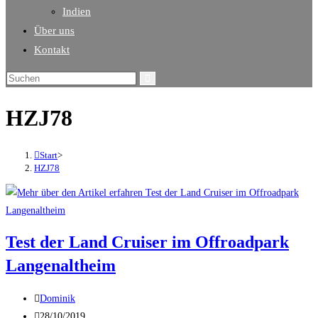
Indien
Über uns
Kontakt
HZJ78
Start
>
HZJ78
Test der Land Cruiser im Offroadpark
Langenaltheim
Dominik
28/10/2019