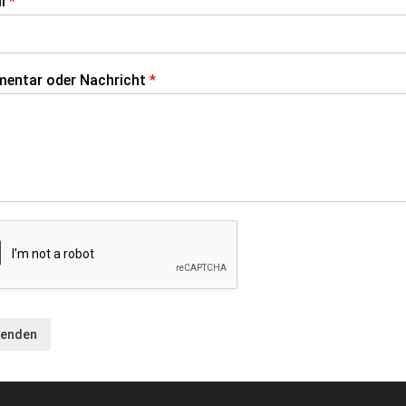
il
*
entar oder Nachricht
*
enden