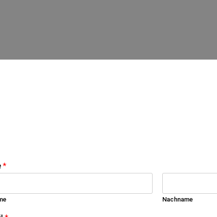
e
*
me
Nachname