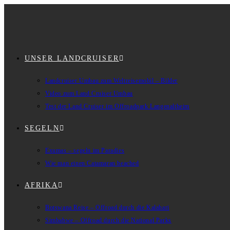
UNSER LANDCRUISER
Landcruiser Umbau zum Weltreisemobil – Bilder
Video zum Land Cruiser Umbau
Test der Land Cruiser im Offroadpark Langenaltheim
SEGELN
Exumas – segeln im Paradies
Wie man einen Catamaran beached
AFRIKA
Botswana Reise – Offroad durch die Kalahari
Simbabwe – Offroad durch die National Parks