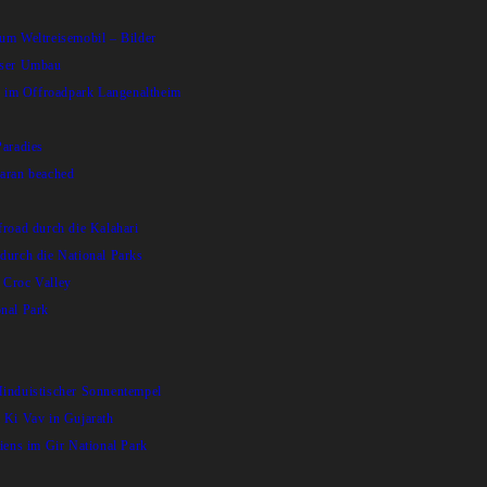
um Weltreisemobil – Bilder
iser Umbau
r im Offroadpark Langenaltheim
Paradies
aran beached
road durch die Kalahari
durch die National Parks
Croc Valley
nal Park
induistischer Sonnentempel
 Ki Vav in Gujarath
iens im Gir National Park