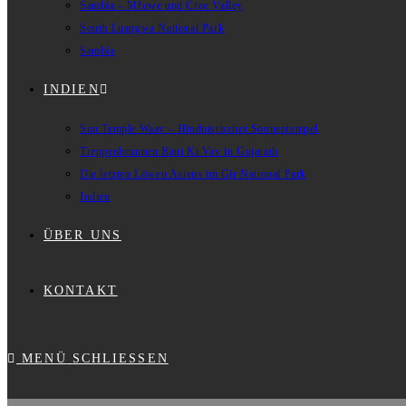
Sambia – Mfuwe und Croc Valley
South Luangwa National Park
Sambia
INDIEN
Sun Temple Waav – Hinduistischer Sonnentempel
Treppenbrunnen Rani Ki Vav in Gujarath
Die letzten Löwen Asiens im Gir National Park
Indien
ÜBER UNS
KONTAKT
MENÜ
SCHLIESSEN